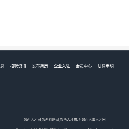
信息
招聘资讯
发布简历
企业入驻
会员中心
法律申明
们
郧西人才网,郧西招聘网,郧西人才市场,郧西人事人才网