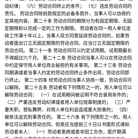
动纪律； （六）劳动合同终止的条件； （七）违反劳动合同的
责任。 劳动合同除前款规定的必备条款外，当事人可以协商约
定其他内容。 第二十条 劳动合同的期限分为有固定期限、无固
定期限和以完成一定的工作为期限。 劳动者在同一用人单位连
续工作满十年以上，当事人双方同意延续劳动合同的，如果劳
动者提出订立无固定期限的劳动合同，应当订立无固定期限的
劳动合同。 第二十一条 劳动合同可以约定试用期。试用期最长
不得超过六个月。 第二十二条 劳动合同当事人可以在劳动合同
中约定保守用人单位商业秘密的有关事项。 第二十三条 劳动合
同期满或者当事人约定的劳动合同终止条件出现，劳动合同即
行终止。 第二十四条 经劳动合同当事人协商一致，劳动合同可
以解除。 第二十五条 劳动者有下列情形之一的，用人单位可以
解除劳动合同： （一）在试用期间被证明不符合录用条件的；
（二）严重违反劳动纪律或者用人单位规章制度的； （三）严
重失职，营私舞弊，对用人单位利益造成重大损害的； （四）
被依法追究刑事责任的。 第二十六条 有下列情形之一的，用人
单位可以解除劳动合同，但是应当提前三十日以书面形式通知
劳动者本人： （一）劳动者患病或者非因工负伤，医疗期满