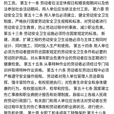
的工资。 第五十一条 劳动者在法定休假日和婚丧假期间以及依
法参加社会活动期间，用人单位应当依法支付工资。 第六章 劳
动安全卫生 第五十二条 用人单位必须建立、健全劳动安全卫生
制度，严格执行国家劳动安全卫生规程和标准，对劳动者进行
劳动安全卫生教育，防止劳动过程中的事故，减少职业危害。
第五十三条 劳动安全卫生设施必须符合国家规定的标准。 新
建、改建、扩建工程的劳动安全卫生设施必须与主体工程同时
设计、同时施工、同时投入生产和使用。 第五十四条 用人单位
必须为劳动者提供符合国家规定的劳动安全卫生条件和必要的
劳动防护用品，对从事有职业危害作业的劳动者应当定期进行
健康检查。 第五十五条 从事特种作业的劳动者必须经过专门培
训并取得特种作业资格。 第五十六条 劳动者在劳动过程中必须
严格遵守安全操作规程。 劳动者对用人单位管理人员违章指
挥、强令冒险作业，有权拒绝执行；对危害生命安全和身体健
康的行为，有权提出批评、检举和控告。 第五十七条 国家建立
伤亡事故和职业病统计报告和处理制度。县级以上各级人民政
府劳动行政部门、有关部门和用人单位应当依法对劳动者在劳
动过程中发生的伤亡事故和劳动者的职业病状况，进行统计、
报告和处理。 第七章 女职工和未成年工特殊保护 第五十八条