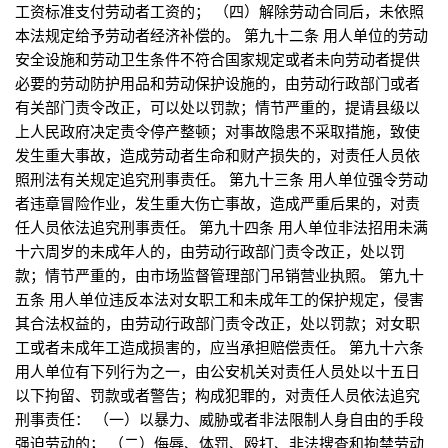
工资标准支付劳动者工资的； （四）解除劳动合同后，未依照
本法规定给予劳动者经济补偿的。 第九十二条 用人单位的劳动
安全设施和劳动卫生条件不符合国家规定或者未向劳动者提供
必要的劳动防护用品和劳动保护设施的，由劳动行政部门或者
有关部门责令改正，可以处以罚款；情节严重的，提请县级以
上人民政府决定责令停产整顿；对事故隐患不采取措施，致使
发生重大事故，造成劳动者生命和财产损失的，对责任人员依
照刑法有关规定追究刑事责任。 第九十三条 用人单位强令劳动
者违章冒险作业，发生重大伤亡事故，造成严重后果的，对责
任人员依法追究刑事责任。 第九十四条 用人单位非法招用未满
十六周岁的未成年人的，由劳动行政部门责令改正，处以罚
款；情节严重的，由市场监督管理部门吊销营业执照。 第九十
五条 用人单位违反本法对女职工和未成年工的保护规定，侵害
其合法权益的，由劳动行政部门责令改正，处以罚款；对女职
工或者未成年工造成损害的，应当承担赔偿责任。 第九十六条
用人单位有下列行为之一，由公安机关对责任人员处以十五日
以下拘留、罚款或者警告；构成犯罪的，对责任人员依法追究
刑事责任： （一）以暴力、威胁或者非法限制人身自由的手段
强迫劳动的； （二）侮辱、体罚、殴打、非法搜查和拘禁劳动