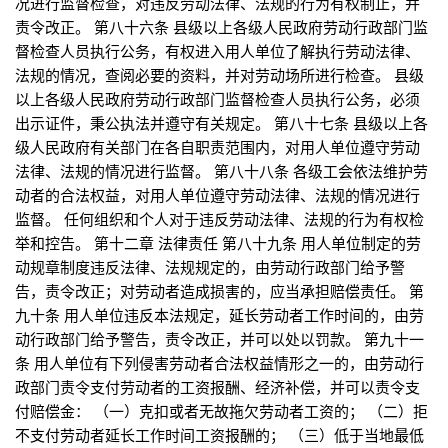
况进行监督检查，对违反劳动法律、法规的行为有权制止，并
责令改正。 第八十六条 县级以上各级人民政府劳动行政部门监
督检查人员执行公务，有权进入用人单位了解执行劳动法律、
法规的情况，查阅必要的资料，并对劳动场所进行检查。 县级
以上各级人民政府劳动行政部门监督检查人员执行公务，必须
出示证件，秉公执法并遵守有关规定。 第八十七条 县级以上各
级人民政府有关部门在各自职责范围内，对用人单位遵守劳动
法律、法规的情况进行监督。 第八十八条 各级工会依法维护劳
动者的合法权益，对用人单位遵守劳动法律、法规的情况进行
监督。 任何组织和个人对于违反劳动法律、法规的行为有权检
举和控告。 第十二章 法律责任 第八十九条 用人单位制定的劳
动规章制度违反法律、法规规定的，由劳动行政部门给予警
告，责令改正；对劳动者造成损害的，应当承担赔偿责任。 第
九十条 用人单位违反本法规定，延长劳动者工作时间的，由劳
动行政部门给予警告，责令改正，并可以处以罚款。 第九十一
条 用人单位有下列侵害劳动者合法权益情形之一的，由劳动行
政部门责令支付劳动者的工资报酬、经济补偿，并可以责令支
付赔偿金： （一）克扣或者无故拖欠劳动者工资的； （二）拒
不支付劳动者延长工作时间工资报酬的； （三）低于当地最低