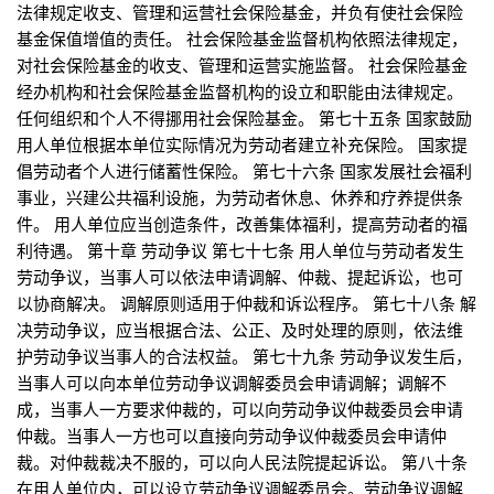
法律规定收支、管理和运营社会保险基金，并负有使社会保险
基金保值增值的责任。 社会保险基金监督机构依照法律规定，
对社会保险基金的收支、管理和运营实施监督。 社会保险基金
经办机构和社会保险基金监督机构的设立和职能由法律规定。
任何组织和个人不得挪用社会保险基金。 第七十五条 国家鼓励
用人单位根据本单位实际情况为劳动者建立补充保险。 国家提
倡劳动者个人进行储蓄性保险。 第七十六条 国家发展社会福利
事业，兴建公共福利设施，为劳动者休息、休养和疗养提供条
件。 用人单位应当创造条件，改善集体福利，提高劳动者的福
利待遇。 第十章 劳动争议 第七十七条 用人单位与劳动者发生
劳动争议，当事人可以依法申请调解、仲裁、提起诉讼，也可
以协商解决。 调解原则适用于仲裁和诉讼程序。 第七十八条 解
决劳动争议，应当根据合法、公正、及时处理的原则，依法维
护劳动争议当事人的合法权益。 第七十九条 劳动争议发生后，
当事人可以向本单位劳动争议调解委员会申请调解；调解不
成，当事人一方要求仲裁的，可以向劳动争议仲裁委员会申请
仲裁。当事人一方也可以直接向劳动争议仲裁委员会申请仲
裁。对仲裁裁决不服的，可以向人民法院提起诉讼。 第八十条
在用人单位内，可以设立劳动争议调解委员会。劳动争议调解