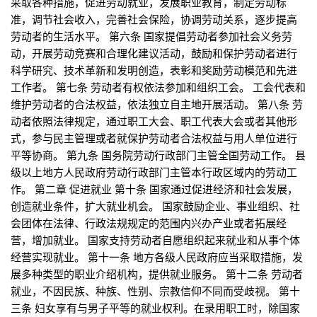
采取各种措施，促进劳动就业，发展职业教育，制定劳动标
准，调节社会收入，完善社会保险，协调劳动关系，逐步提高
劳动者的生活水平。 第六条 国家提倡劳动者参加社会义务劳
动，开展劳动竞赛和合理化建议活动，鼓励和保护劳动者进行
科学研究、技术革新和发明创造，表彰和奖励劳动模范和先进
工作者。 第七条 劳动者有权依法参加和组织工会。 工会代表和
维护劳动者的合法权益，依法独立自主地开展活动。 第八条 劳
动者依照法律规定，通过职工大会、职工代表大会或者其他形
式，参与民主管理或者就保护劳动者合法权益与用人单位进行
平等协商。 第九条 国务院劳动行政部门主管全国劳动工作。 县
级以上地方人民政府劳动行政部门主管本行政区域内的劳动工
作。 第二章 促进就业 第十条 国家通过促进经济和社会发展，
创造就业条件，扩大就业机会。 国家鼓励企业、事业组织、社
会团体在法律、行政法规规定的范围内兴办产业或者拓展经
营，增加就业。 国家支持劳动者自愿组织起来就业和从事个体
经营实现就业。 第十一条 地方各级人民政府应当采取措施，发
展多种类型的职业介绍机构，提供就业服务。 第十二条 劳动者
就业，不因民族、种族、性别、宗教信仰不同而受歧视。 第十
三条 妇女享有与男子平等的就业权利。在录用职工时，除国家