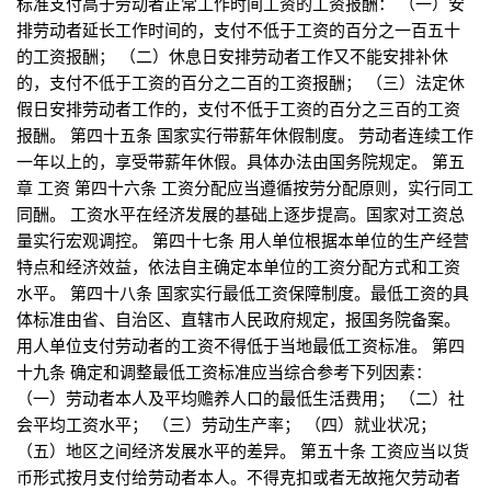
标准支付高于劳动者正常工作时间工资的工资报酬： （一）安
排劳动者延长工作时间的，支付不低于工资的百分之一百五十
的工资报酬； （二）休息日安排劳动者工作又不能安排补休
的，支付不低于工资的百分之二百的工资报酬； （三）法定休
假日安排劳动者工作的，支付不低于工资的百分之三百的工资
报酬。 第四十五条 国家实行带薪年休假制度。 劳动者连续工作
一年以上的，享受带薪年休假。具体办法由国务院规定。 第五
章 工资 第四十六条 工资分配应当遵循按劳分配原则，实行同工
同酬。 工资水平在经济发展的基础上逐步提高。国家对工资总
量实行宏观调控。 第四十七条 用人单位根据本单位的生产经营
特点和经济效益，依法自主确定本单位的工资分配方式和工资
水平。 第四十八条 国家实行最低工资保障制度。最低工资的具
体标准由省、自治区、直辖市人民政府规定，报国务院备案。
用人单位支付劳动者的工资不得低于当地最低工资标准。 第四
十九条 确定和调整最低工资标准应当综合参考下列因素：
（一）劳动者本人及平均赡养人口的最低生活费用； （二）社
会平均工资水平； （三）劳动生产率； （四）就业状况；
（五）地区之间经济发展水平的差异。 第五十条 工资应当以货
币形式按月支付给劳动者本人。不得克扣或者无故拖欠劳动者