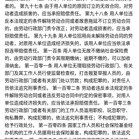
者的。 第九十七条 由于用人单位的原因订立的无效合同，对劳
动者造成损害的，应当承担赔偿责任。 第九十八条 用人单位违
反本法规定的条件解除劳动合同或者故意拖延不订立劳动合同
的，由劳动行政部门责令改正；对劳动者造成损害的，应当承
担赔偿责任。 第九十九条 用人单位招用尚未解除劳动合同的劳
动者，对原用人单位造成经济损失的，该用人单位应当依法承
担连带赔偿责任。 第一百条 用人单位无故不缴纳社会保险费
的，由劳动行政部门责令其限期缴纳；逾期不缴的，可以加收
滞纳金。 第一百零一条 用人单位无理阻挠劳动行政部门、有关
部门及其工作人员行使监督检查权，打击报复举报人员的，由
劳动行政部门或者有关部门处以罚款；构成犯罪的，对责任人
员依法追究刑事责任。 第一百零二条 劳动者违反本法规定的条
件解除劳动合同或者违反劳动合同中约定的保密事项，对用人
单位造成经济损失的，应当依法承担赔偿责任。 第一百零三条
劳动行政部门或者有关部门的工作人员滥用职权、玩忽职守、
徇私舞弊，构成犯罪的，依法追究刑事责任；不构成犯罪的，
给予行政处分。 第一百零四条 国家工作人员和社会保险基金经
办机构的工作人员挪用社会保险基金，构成犯罪的，依法追究