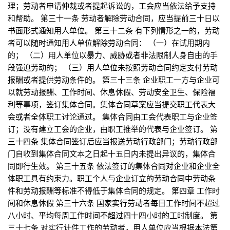
理；劳动者申请仲裁或者提起诉讼的，工会应当依法给予支持
和帮助。 第三十一条 劳动者解除劳动合同，应当提前三十日以
书面形式通知用人单位。 第三十二条 有下列情形之一的，劳动
者可以随时通知用人单位解除劳动合同： （一）在试用期内
的； （二）用人单位以暴力、威胁或者非法限制人身自由的手
段强迫劳动的； （三）用人单位未按照劳动合同约定支付劳动
报酬或者提供劳动条件的。 第三十三条 企业职工一方与企业可
以就劳动报酬、工作时间、休息休假、劳动安全卫生、保险福
利等事项，签订集体合同。集体合同草案应当提交职工代表大
会或者全体职工讨论通过。 集体合同由工会代表职工与企业签
订；没有建立工会的企业，由职工推举的代表与企业签订。 第
三十四条 集体合同签订后应当报送劳动行政部门；劳动行政部
门自收到集体合同文本之日起十五日内未提出异议的，集体合
同即行生效。 第三十五条 依法签订的集体合同对企业和企业全
体职工具有约束力。职工个人与企业订立的劳动合同中劳动条
件和劳动报酬等标准不得低于集体合同的规定。 第四章 工作时
间和休息休假 第三十六条 国家实行劳动者每日工作时间不超过
八小时、平均每周工作时间不超过四十四小时的工时制度。 第
三十七条 对实行计件工作的劳动者，用人单位应当根据本法第