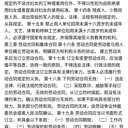
规定的不适合妇女的工种或者岗位外，不得以性别为由拒绝录
用妇女或者提高对妇女的录用标准。 第十四条 残疾人、少数民
族人员、退出现役的军人的就业，法律、法规有特别规定的，
从其规定。 第十五条 禁止用人单位招用未满十六周岁的未成年
人。 文艺、体育和特种工艺单位招用未满十六周岁的未成年
人，必须遵守国家有关规定，并保障其接受义务教育的权利。
第三章 劳动合同和集体合同 第十六条 劳动合同是劳动者与用人
单位确立劳动关系、明确双方权利和义务的协议。 建立劳动关
系应当订立劳动合同。 第十七条 订立和变更劳动合同，应当遵
循平等自愿、协商一致的原则，不得违反法律、行政法规的规
定。 劳动合同依法订立即具有法律约束力，当事人必须履行劳
动合同规定的义务。 第十八条 下列劳动合同无效： （一）违反
法律、行政法规的劳动合同； （二）采取欺诈、威胁等手段订
立的劳动合同。 无效的劳动合同，从订立的时候起，就没有法
律约束力。确认劳动合同部分无效的，如果不影响其余部分的
效力，其余部分仍然有效。 劳动合同的无效，由劳动争议仲裁
委员会或者人民法院确认。 第十九条 劳动合同应当以书面形式
订立，并具备以下条款： （一）劳动合同期限； （二）工作内
容； （三）劳动保护和劳动条件； （四）劳动报酬； （五）劳