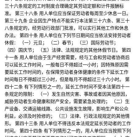
三十六条规定的工时制度合理确定其劳动定额和计件报酬标
准。 第三十八条 用人单位应当保证劳动者每周至少休息一日。
第三十九条 企业因生产特点不能实行本法第三十六条、第三十
八条规定的，经劳动行政部门批准，可以实行其他工作和休息
办法。 第四十条 用人单位在下列节日期间应当依法安排劳动者
休假： （一）元旦； （二）春节； （三）国际劳动节；
（四）国庆节； （五）法律、法规规定的其他休假节日。 第四
十一条 用人单位由于生产经营需要，经与工会和劳动者协商后
可以延长工作时间，一般每日不得超过一小时；因特殊原因需
要延长工作时间的，在保障劳动者身体健康的条件下延长工作
时间每日不得超过三小时，但是每月不得超过三十六小时。 第
四十二条 有下列情形之一的，延长工作时间不受本法第四十一
条规定的限制： （一）发生自然灾害、事故或者因其他原因，
威胁劳动者生命健康和财产安全，需要紧急处理的； （二）生
产设备、交通运输线路、公共设施发生故障，影响生产和公众
利益，必须及时抢修的； （三）法律、行政法规规定的其他情
形。 第四十三条 用人单位不得违反本法规定延长劳动者的工作
时间。 第四十四条 有下列情形之一的，用人单位应当按照下列