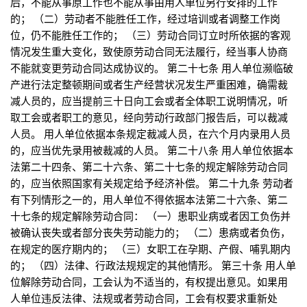
后，不能从事原工作也不能从事由用人单位另行安排的工作
的； （二）劳动者不能胜任工作，经过培训或者调整工作岗
位，仍不能胜任工作的； （三）劳动合同订立时所依据的客观
情况发生重大变化，致使原劳动合同无法履行，经当事人协商
不能就变更劳动合同达成协议的。 第二十七条 用人单位濒临破
产进行法定整顿期间或者生产经营状况发生严重困难，确需裁
减人员的，应当提前三十日向工会或者全体职工说明情况，听
取工会或者职工的意见，经向劳动行政部门报告后，可以裁减
人员。 用人单位依据本条规定裁减人员，在六个月内录用人员
的，应当优先录用被裁减的人员。 第二十八条 用人单位依据本
法第二十四条、第二十六条、第二十七条的规定解除劳动合同
的，应当依照国家有关规定给予经济补偿。 第二十九条 劳动者
有下列情形之一的，用人单位不得依据本法第二十六条、第二
十七条的规定解除劳动合同： （一）患职业病或者因工负伤并
被确认丧失或者部分丧失劳动能力的； （二）患病或者负伤，
在规定的医疗期内的； （三）女职工在孕期、产假、哺乳期内
的； （四）法律、行政法规规定的其他情形。 第三十条 用人单
位解除劳动合同，工会认为不适当的，有权提出意见。如果用
人单位违反法律、法规或者劳动合同，工会有权要求重新处