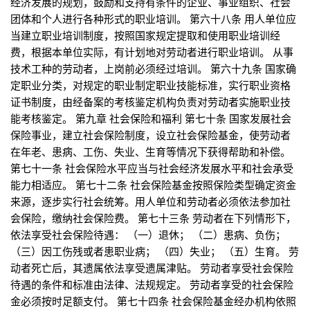
经济发展的规划，鼓励和支持有条件的企业、事业组织、社会
团体和个人进行各种形式的职业培训。 第六十八条 用人单位应
当建立职业培训制度，按照国家规定提取和使用职业培训经
费，根据本单位实际，有计划地对劳动者进行职业培训。 从事
技术工种的劳动者，上岗前必须经过培训。 第六十九条 国家确
定职业分类，对规定的职业制定职业技能标准，实行职业资格
证书制度，由经备案的考核鉴定机构负责对劳动者实施职业技
能考核鉴定。 第九章 社会保险和福利 第七十条 国家发展社会
保险事业，建立社会保险制度，设立社会保险基金，使劳动者
在年老、患病、工伤、失业、生育等情况下获得帮助和补偿。
第七十一条 社会保险水平应当与社会经济发展水平和社会承受
能力相适应。 第七十二条 社会保险基金按照保险类型确定资金
来源，逐步实行社会统筹。用人单位和劳动者必须依法参加社
会保险，缴纳社会保险费。 第七十三条 劳动者在下列情形下，
依法享受社会保险待遇： （一）退休； （二）患病、负伤；
（三）因工伤残或者患职业病； （四）失业； （五）生育。 劳
动者死亡后，其遗属依法享受遗属津贴。 劳动者享受社会保险
待遇的条件和标准由法律、法规规定。 劳动者享受的社会保险
金必须按时足额支付。 第七十四条 社会保险基金经办机构依照