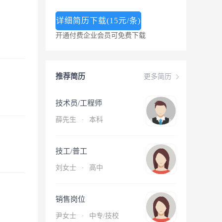
详细简历下载(15元/条)
开通付费企业会员可免费下载
推荐简历
更多简历
技术员/工程师
薛先生
·
本科
技工/普工
刘女士
·
高中
销售岗位
尹女士
·
中专/技校