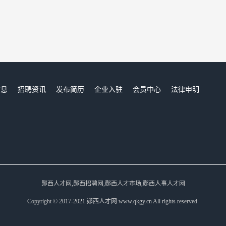
信息
招聘资讯
发布简历
企业入驻
会员中心
法律申明
们
郧西人才网,郧西招聘网,郧西人才市场,郧西人事人才网
Copyright © 2017-2021 郧西人才网 www.qkgy.cn All rights reserved.