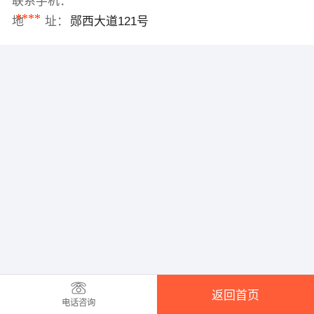
联系手机：
****
地 址：
郧西大道121号
返回首页
电话咨询